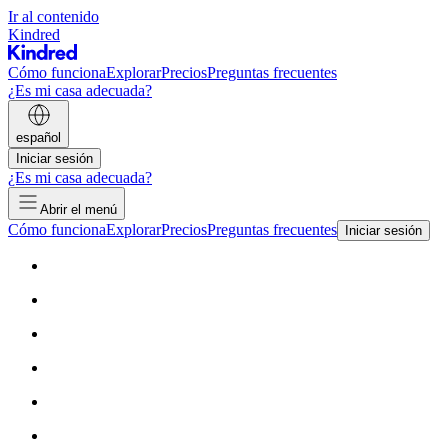
Ir al contenido
Kindred
Cómo funciona
Explorar
Precios
Preguntas frecuentes
¿Es mi casa adecuada?
español
Iniciar sesión
¿Es mi casa adecuada?
Abrir el menú
Cómo funciona
Explorar
Precios
Preguntas frecuentes
Iniciar sesión