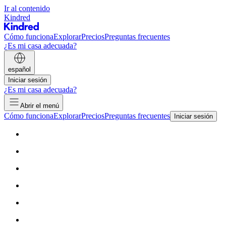
Ir al contenido
Kindred
Cómo funciona
Explorar
Precios
Preguntas frecuentes
¿Es mi casa adecuada?
español
Iniciar sesión
¿Es mi casa adecuada?
Abrir el menú
Cómo funciona
Explorar
Precios
Preguntas frecuentes
Iniciar sesión