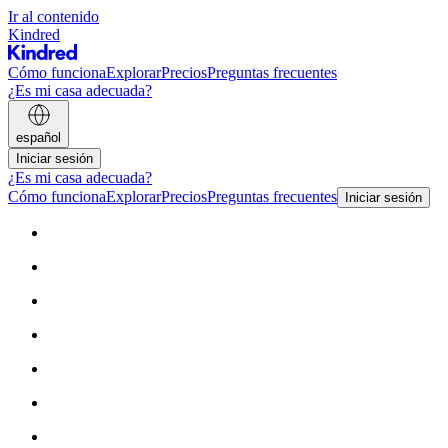
Ir al contenido
Kindred
Cómo funciona
Explorar
Precios
Preguntas frecuentes
¿Es mi casa adecuada?
español
Iniciar sesión
¿Es mi casa adecuada?
Cómo funciona
Explorar
Precios
Preguntas frecuentes
Iniciar sesión