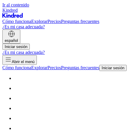
Ir al contenido
Kindred
Cómo funciona
Explorar
Precios
Preguntas frecuentes
¿Es mi casa adecuada?
español
Iniciar sesión
¿Es mi casa adecuada?
Abrir el menú
Cómo funciona
Explorar
Precios
Preguntas frecuentes
Iniciar sesión