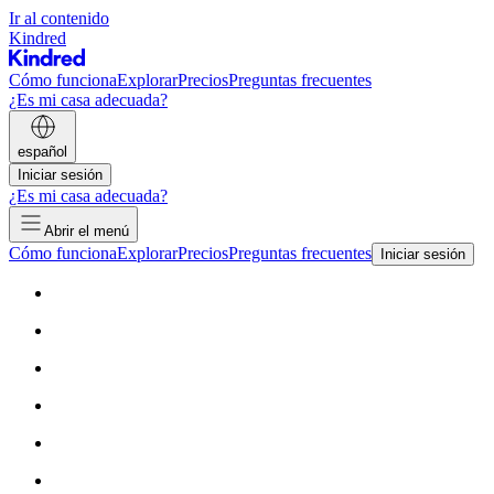
Ir al contenido
Kindred
Cómo funciona
Explorar
Precios
Preguntas frecuentes
¿Es mi casa adecuada?
español
Iniciar sesión
¿Es mi casa adecuada?
Abrir el menú
Cómo funciona
Explorar
Precios
Preguntas frecuentes
Iniciar sesión