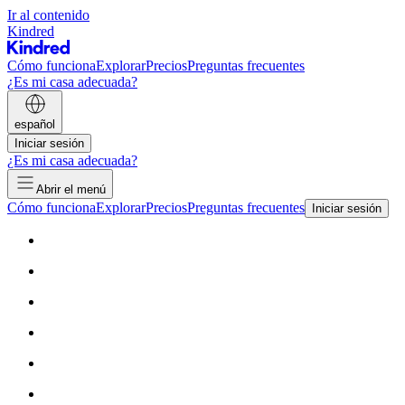
Ir al contenido
Kindred
Cómo funciona
Explorar
Precios
Preguntas frecuentes
¿Es mi casa adecuada?
español
Iniciar sesión
¿Es mi casa adecuada?
Abrir el menú
Cómo funciona
Explorar
Precios
Preguntas frecuentes
Iniciar sesión