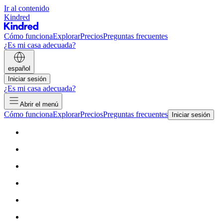
Ir al contenido
Kindred
Cómo funciona
Explorar
Precios
Preguntas frecuentes
¿Es mi casa adecuada?
español
Iniciar sesión
¿Es mi casa adecuada?
Abrir el menú
Cómo funciona
Explorar
Precios
Preguntas frecuentes
Iniciar sesión