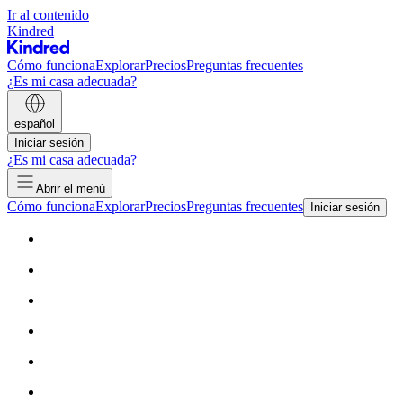
Ir al contenido
Kindred
Cómo funciona
Explorar
Precios
Preguntas frecuentes
¿Es mi casa adecuada?
español
Iniciar sesión
¿Es mi casa adecuada?
Abrir el menú
Cómo funciona
Explorar
Precios
Preguntas frecuentes
Iniciar sesión