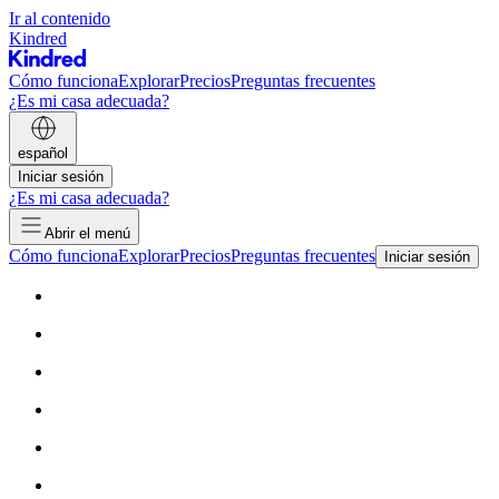
Ir al contenido
Kindred
Cómo funciona
Explorar
Precios
Preguntas frecuentes
¿Es mi casa adecuada?
español
Iniciar sesión
¿Es mi casa adecuada?
Abrir el menú
Cómo funciona
Explorar
Precios
Preguntas frecuentes
Iniciar sesión