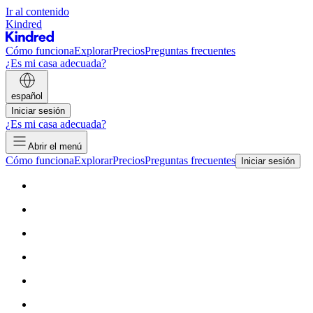
Ir al contenido
Kindred
Cómo funciona
Explorar
Precios
Preguntas frecuentes
¿Es mi casa adecuada?
español
Iniciar sesión
¿Es mi casa adecuada?
Abrir el menú
Cómo funciona
Explorar
Precios
Preguntas frecuentes
Iniciar sesión