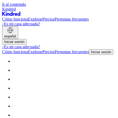
Ir al contenido
Kindred
Cómo funciona
Explorar
Precios
Preguntas frecuentes
¿Es mi casa adecuada?
español
Iniciar sesión
¿Es mi casa adecuada?
Cómo funciona
Explorar
Precios
Preguntas frecuentes
Iniciar sesión