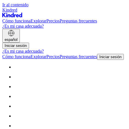
Ir al contenido
Kindred
Cómo funciona
Explorar
Precios
Preguntas frecuentes
¿Es mi casa adecuada?
español
Iniciar sesión
¿Es mi casa adecuada?
Cómo funciona
Explorar
Precios
Preguntas frecuentes
Iniciar sesión