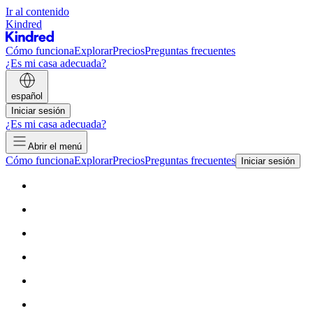
Ir al contenido
Kindred
Cómo funciona
Explorar
Precios
Preguntas frecuentes
¿Es mi casa adecuada?
español
Iniciar sesión
¿Es mi casa adecuada?
Abrir el menú
Cómo funciona
Explorar
Precios
Preguntas frecuentes
Iniciar sesión