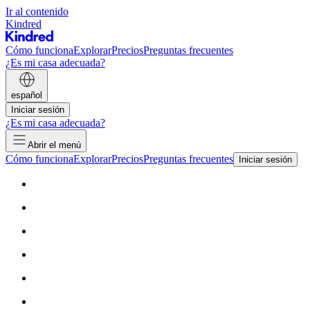
Ir al contenido
Kindred
Cómo funciona
Explorar
Precios
Preguntas frecuentes
¿Es mi casa adecuada?
español
Iniciar sesión
¿Es mi casa adecuada?
Abrir el menú
Cómo funciona
Explorar
Precios
Preguntas frecuentes
Iniciar sesión