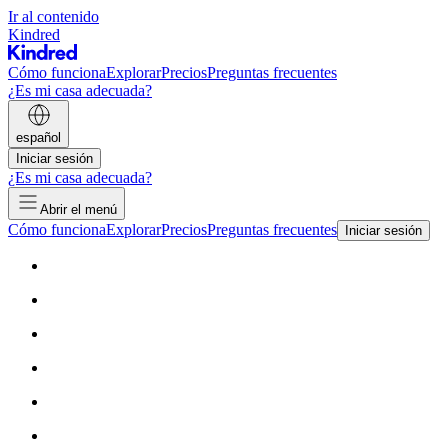
Ir al contenido
Kindred
Cómo funciona
Explorar
Precios
Preguntas frecuentes
¿Es mi casa adecuada?
español
Iniciar sesión
¿Es mi casa adecuada?
Abrir el menú
Cómo funciona
Explorar
Precios
Preguntas frecuentes
Iniciar sesión