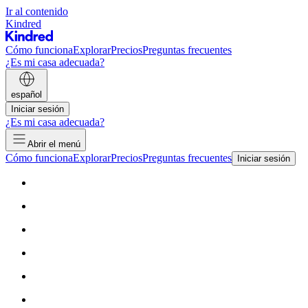
Ir al contenido
Kindred
Cómo funciona
Explorar
Precios
Preguntas frecuentes
¿Es mi casa adecuada?
español
Iniciar sesión
¿Es mi casa adecuada?
Abrir el menú
Cómo funciona
Explorar
Precios
Preguntas frecuentes
Iniciar sesión