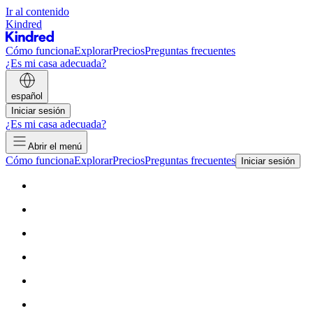
Ir al contenido
Kindred
Cómo funciona
Explorar
Precios
Preguntas frecuentes
¿Es mi casa adecuada?
español
Iniciar sesión
¿Es mi casa adecuada?
Abrir el menú
Cómo funciona
Explorar
Precios
Preguntas frecuentes
Iniciar sesión