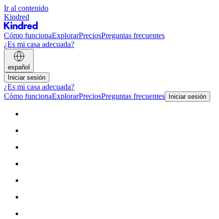
Ir al contenido
Kindred
Cómo funciona
Explorar
Precios
Preguntas frecuentes
¿Es mi casa adecuada?
español
Iniciar sesión
¿Es mi casa adecuada?
Cómo funciona
Explorar
Precios
Preguntas frecuentes
Iniciar sesión