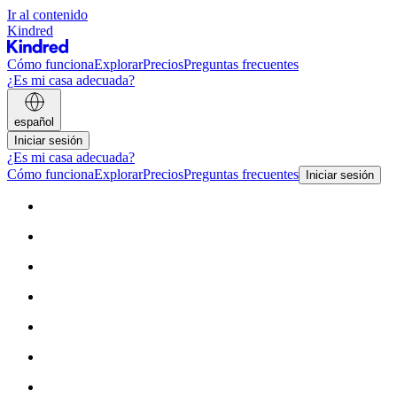
Ir al contenido
Kindred
Cómo funciona
Explorar
Precios
Preguntas frecuentes
¿Es mi casa adecuada?
español
Iniciar sesión
¿Es mi casa adecuada?
Cómo funciona
Explorar
Precios
Preguntas frecuentes
Iniciar sesión