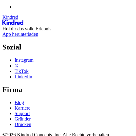
Kindred
Hol dir das volle Erlebnis.
App herunterladen
Sozial
Instagram
𝕏
TikTok
LinkedIn
Firma
Blog
Karriere
Support
Gründer
Drücken
©2026 Kindred Concepts, Inc. Alle Rechte vorbehalten.