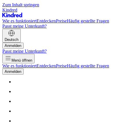
Zum Inhalt springen
Kindred
Wie es funktioniert
Entdecken
Preise
Häufig gestellte Fragen
Passt meine Unterkunft?
Deutsch
Anmelden
Passt meine Unterkunft?
Menü öffnen
Wie es funktioniert
Entdecken
Preise
Häufig gestellte Fragen
Anmelden