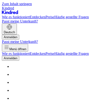
Zum Inhalt springen
Kindred
Wie es funktioniert
Entdecken
Preise
Häufig gestellte Fragen
Passt meine Unterkunft?
Deutsch
Anmelden
Passt meine Unterkunft?
Menü öffnen
Wie es funktioniert
Entdecken
Preise
Häufig gestellte Fragen
Anmelden