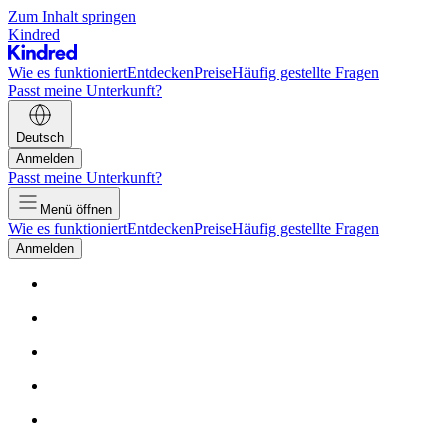
Zum Inhalt springen
Kindred
Wie es funktioniert
Entdecken
Preise
Häufig gestellte Fragen
Passt meine Unterkunft?
Deutsch
Anmelden
Passt meine Unterkunft?
Menü öffnen
Wie es funktioniert
Entdecken
Preise
Häufig gestellte Fragen
Anmelden