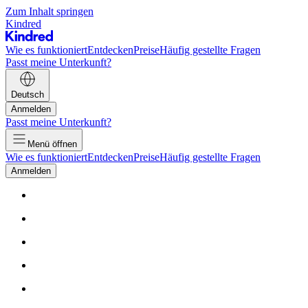
Zum Inhalt springen
Kindred
Wie es funktioniert
Entdecken
Preise
Häufig gestellte Fragen
Passt meine Unterkunft?
Deutsch
Anmelden
Passt meine Unterkunft?
Menü öffnen
Wie es funktioniert
Entdecken
Preise
Häufig gestellte Fragen
Anmelden