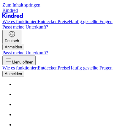
Zum Inhalt springen
Kindred
Wie es funktioniert
Entdecken
Preise
Häufig gestellte Fragen
Passt meine Unterkunft?
Deutsch
Anmelden
Passt meine Unterkunft?
Menü öffnen
Wie es funktioniert
Entdecken
Preise
Häufig gestellte Fragen
Anmelden