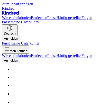
Zum Inhalt springen
Kindred
Wie es funktioniert
Entdecken
Preise
Häufig gestellte Fragen
Passt meine Unterkunft?
Deutsch
Anmelden
Passt meine Unterkunft?
Menü öffnen
Wie es funktioniert
Entdecken
Preise
Häufig gestellte Fragen
Anmelden