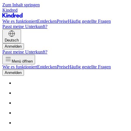
Zum Inhalt springen
Kindred
Wie es funktioniert
Entdecken
Preise
Häufig gestellte Fragen
Passt meine Unterkunft?
Deutsch
Anmelden
Passt meine Unterkunft?
Menü öffnen
Wie es funktioniert
Entdecken
Preise
Häufig gestellte Fragen
Anmelden