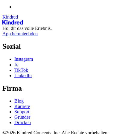
Kindred
Hol dir das volle Erlebnis.
App herunterladen
Sozial
Instagram
𝕏
TikTok
LinkedIn
Firma
Blog
Karriere
Support
Gründer
Drücken
©2026 Kindred Concepts, Inc. Alle Rechte vorbehalten.