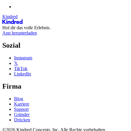
Kindred
Hol dir das volle Erlebnis.
App herunterladen
Sozial
Instagram
𝕏
TikTok
LinkedIn
Firma
Blog
Karriere
Support
Gründer
Drücken
©2026 Kindred Concepts, Inc. Alle Rechte vorbehalten.