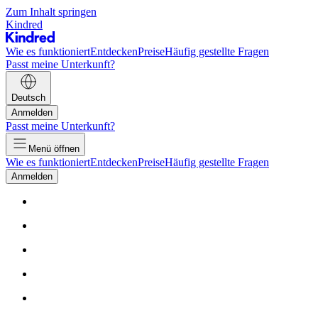
Zum Inhalt springen
Kindred
Wie es funktioniert
Entdecken
Preise
Häufig gestellte Fragen
Passt meine Unterkunft?
Deutsch
Anmelden
Passt meine Unterkunft?
Menü öffnen
Wie es funktioniert
Entdecken
Preise
Häufig gestellte Fragen
Anmelden