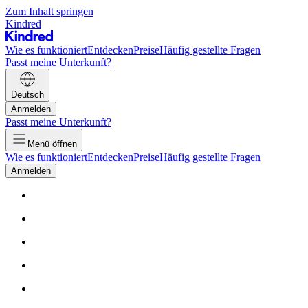
Zum Inhalt springen
Kindred
Wie es funktioniert
Entdecken
Preise
Häufig gestellte Fragen
Passt meine Unterkunft?
Deutsch
Anmelden
Passt meine Unterkunft?
Menü öffnen
Wie es funktioniert
Entdecken
Preise
Häufig gestellte Fragen
Anmelden