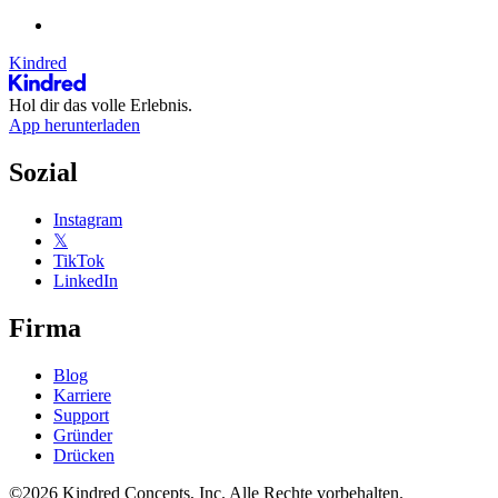
Kindred
Hol dir das volle Erlebnis.
App herunterladen
Sozial
Instagram
𝕏
TikTok
LinkedIn
Firma
Blog
Karriere
Support
Gründer
Drücken
©2026 Kindred Concepts, Inc. Alle Rechte vorbehalten.