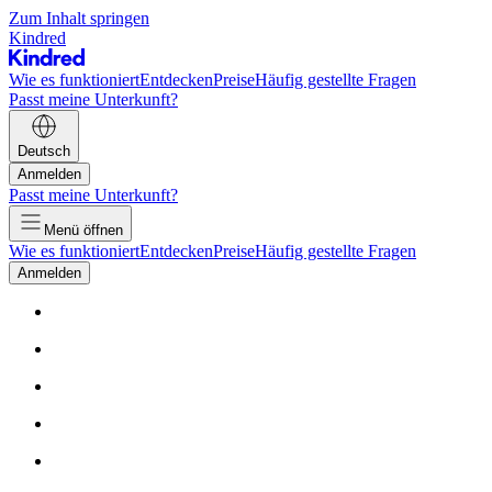
Zum Inhalt springen
Kindred
Wie es funktioniert
Entdecken
Preise
Häufig gestellte Fragen
Passt meine Unterkunft?
Deutsch
Anmelden
Passt meine Unterkunft?
Menü öffnen
Wie es funktioniert
Entdecken
Preise
Häufig gestellte Fragen
Anmelden