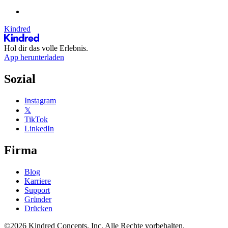
Kindred
Hol dir das volle Erlebnis.
App herunterladen
Sozial
Instagram
𝕏
TikTok
LinkedIn
Firma
Blog
Karriere
Support
Gründer
Drücken
©2026 Kindred Concepts, Inc. Alle Rechte vorbehalten.