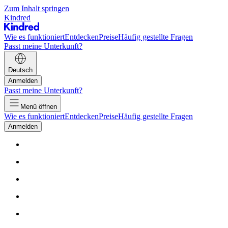
Zum Inhalt springen
Kindred
Wie es funktioniert
Entdecken
Preise
Häufig gestellte Fragen
Passt meine Unterkunft?
Deutsch
Anmelden
Passt meine Unterkunft?
Menü öffnen
Wie es funktioniert
Entdecken
Preise
Häufig gestellte Fragen
Anmelden