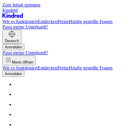
Zum Inhalt springen
Kindred
Wie es funktioniert
Entdecken
Preise
Häufig gestellte Fragen
Passt meine Unterkunft?
Deutsch
Anmelden
Passt meine Unterkunft?
Menü öffnen
Wie es funktioniert
Entdecken
Preise
Häufig gestellte Fragen
Anmelden