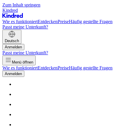
Zum Inhalt springen
Kindred
Wie es funktioniert
Entdecken
Preise
Häufig gestellte Fragen
Passt meine Unterkunft?
Deutsch
Anmelden
Passt meine Unterkunft?
Menü öffnen
Wie es funktioniert
Entdecken
Preise
Häufig gestellte Fragen
Anmelden