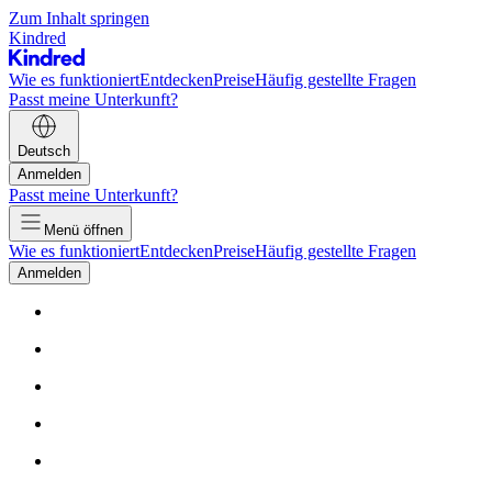
Zum Inhalt springen
Kindred
Wie es funktioniert
Entdecken
Preise
Häufig gestellte Fragen
Passt meine Unterkunft?
Deutsch
Anmelden
Passt meine Unterkunft?
Menü öffnen
Wie es funktioniert
Entdecken
Preise
Häufig gestellte Fragen
Anmelden