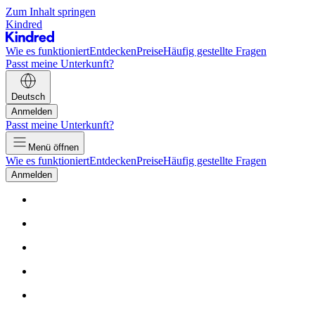
Zum Inhalt springen
Kindred
Wie es funktioniert
Entdecken
Preise
Häufig gestellte Fragen
Passt meine Unterkunft?
Deutsch
Anmelden
Passt meine Unterkunft?
Menü öffnen
Wie es funktioniert
Entdecken
Preise
Häufig gestellte Fragen
Anmelden