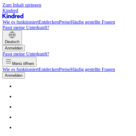
Zum Inhalt springen
Kindred
Wie es funktioniert
Entdecken
Preise
Häufig gestellte Fragen
Passt meine Unterkunft?
Deutsch
Anmelden
Passt meine Unterkunft?
Menü öffnen
Wie es funktioniert
Entdecken
Preise
Häufig gestellte Fragen
Anmelden