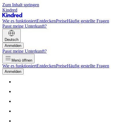
Zum Inhalt springen
Kindred
Wie es funktioniert
Entdecken
Preise
Häufig gestellte Fragen
Passt meine Unterkunft?
Deutsch
Anmelden
Passt meine Unterkunft?
Menü öffnen
Wie es funktioniert
Entdecken
Preise
Häufig gestellte Fragen
Anmelden