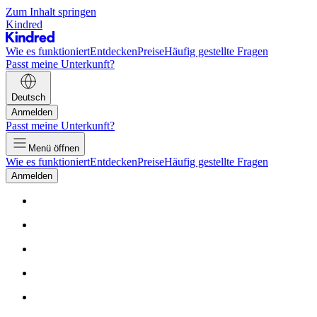
Zum Inhalt springen
Kindred
Wie es funktioniert
Entdecken
Preise
Häufig gestellte Fragen
Passt meine Unterkunft?
Deutsch
Anmelden
Passt meine Unterkunft?
Menü öffnen
Wie es funktioniert
Entdecken
Preise
Häufig gestellte Fragen
Anmelden