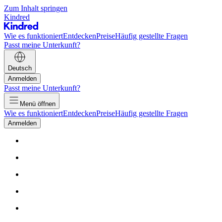
Zum Inhalt springen
Kindred
Wie es funktioniert
Entdecken
Preise
Häufig gestellte Fragen
Passt meine Unterkunft?
Deutsch
Anmelden
Passt meine Unterkunft?
Menü öffnen
Wie es funktioniert
Entdecken
Preise
Häufig gestellte Fragen
Anmelden