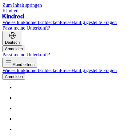
Zum Inhalt springen
Kindred
Wie es funktioniert
Entdecken
Preise
Häufig gestellte Fragen
Passt meine Unterkunft?
Deutsch
Anmelden
Passt meine Unterkunft?
Menü öffnen
Wie es funktioniert
Entdecken
Preise
Häufig gestellte Fragen
Anmelden