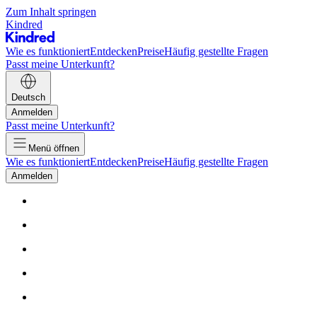
Zum Inhalt springen
Kindred
Wie es funktioniert
Entdecken
Preise
Häufig gestellte Fragen
Passt meine Unterkunft?
Deutsch
Anmelden
Passt meine Unterkunft?
Menü öffnen
Wie es funktioniert
Entdecken
Preise
Häufig gestellte Fragen
Anmelden