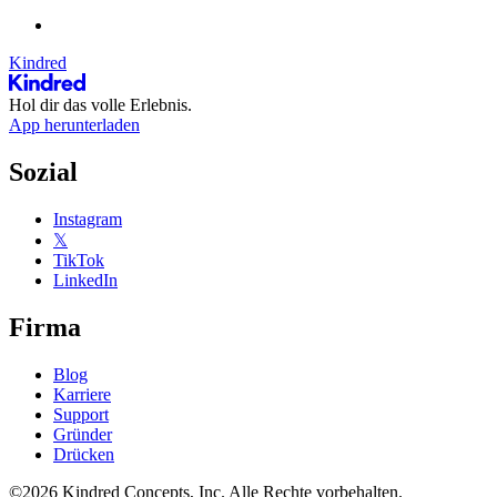
Kindred
Hol dir das volle Erlebnis.
App herunterladen
Sozial
Instagram
𝕏
TikTok
LinkedIn
Firma
Blog
Karriere
Support
Gründer
Drücken
©2026 Kindred Concepts, Inc. Alle Rechte vorbehalten.