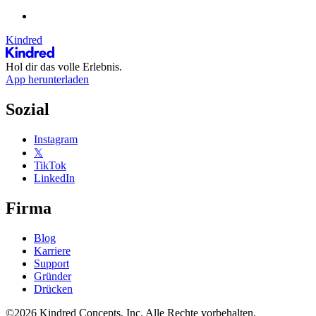
Kindred
Hol dir das volle Erlebnis.
App herunterladen
Sozial
Instagram
𝕏
TikTok
LinkedIn
Firma
Blog
Karriere
Support
Gründer
Drücken
©2026 Kindred Concepts, Inc. Alle Rechte vorbehalten.