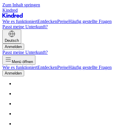
Zum Inhalt springen
Kindred
Wie es funktioniert
Entdecken
Preise
Häufig gestellte Fragen
Passt meine Unterkunft?
Deutsch
Anmelden
Passt meine Unterkunft?
Menü öffnen
Wie es funktioniert
Entdecken
Preise
Häufig gestellte Fragen
Anmelden