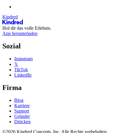
Kindred
Hol dir das volle Erlebnis.
App herunterladen
Sozial
Instagram
𝕏
TikTok
LinkedIn
Firma
Blog
Karriere
Support
Gründer
Drücken
©2026 Kindred Concepts, Inc. Alle Rechte vorbehalten.