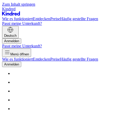
Zum Inhalt springen
Kindred
Wie es funktioniert
Entdecken
Preise
Häufig gestellte Fragen
Passt meine Unterkunft?
Deutsch
Anmelden
Passt meine Unterkunft?
Menü öffnen
Wie es funktioniert
Entdecken
Preise
Häufig gestellte Fragen
Anmelden